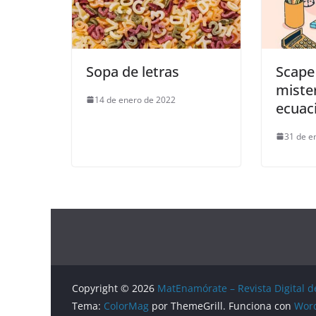
Sopa de letras
Scape
mister
14 de enero de 2022
ecuac
31 de e
Copyright © 2026
MatEnamórate – Revista Digital 
Tema:
ColorMag
por ThemeGrill. Funciona con
Wor