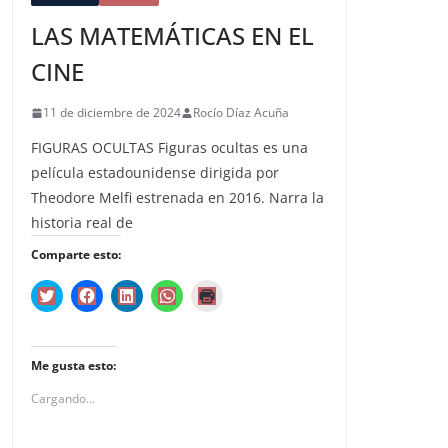
LAS MATEMÁTICAS EN EL
CINE
11 de diciembre de 2024
Rocío Díaz Acuña
FIGURAS OCULTAS Figuras ocultas es una
película estadounidense dirigida por
Theodore Melfi estrenada en 2016. Narra la
historia real de
Comparte esto:
H
H
H
H
H
a
a
a
a
a
z
z
z
z
z
c
c
c
c
c
l
l
l
l
l
i
i
i
i
i
Me gusta esto:
c
c
c
c
c
p
p
p
p
p
a
a
a
a
a
Cargando...
r
r
r
r
r
a
a
a
a
a
c
c
c
c
i