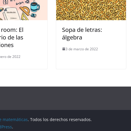
 room: El
Sopa de letras:
io de las
álgebra
iones
3 de marzo de 2022
nero de 2022
de matemáticas
. Todos los derechos reservados.
dPress
.