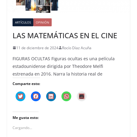
ARTÍCULOS
OPINIÓN
LAS MATEMÁTICAS EN EL CINE
11 de diciembre de 2024
Rocío Díaz Acuña
FIGURAS OCULTAS Figuras ocultas es una película
estadounidense dirigida por Theodore Melfi
estrenada en 2016. Narra la historia real de
Comparte esto:
H
H
H
H
H
a
a
a
a
a
z
z
z
z
z
c
c
c
c
c
l
l
l
l
l
i
i
i
i
i
Me gusta esto:
c
c
c
c
c
p
p
p
p
p
a
a
a
a
a
Cargando...
r
r
r
r
r
a
a
a
a
a