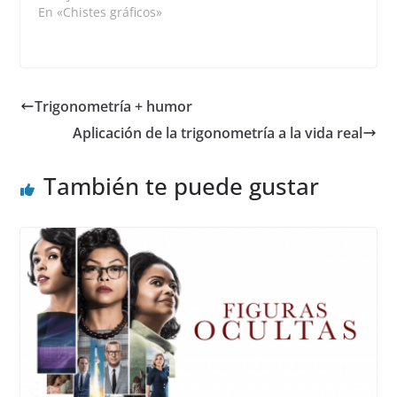
n
a
a
a
En «Chistes gráficos»
u
n
n
n
e
u
u
u
v
e
e
e
a
v
v
v
)
a
a
a
)
)
)
Trigonometría + humor
Aplicación de la trigonometría a la vida real
También te puede gustar