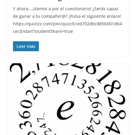
Y ahora….¡Vamos a por el cuestionario! ¿Serás capaz
de ganar a tu compañer@? ¡Pulsa el siguiente enlace!
https://quizizz.com/join/quiz/61ed702dbc885b001db4
cec0/start?studentShare=true
Leer más