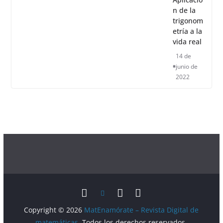
n de la
trigonom
etría a la
vida real
14 de
junio de
2022
Copyright © 2026
MatEnamórate – Revista Digital de
matemáticas
. Todos los derechos reservados.