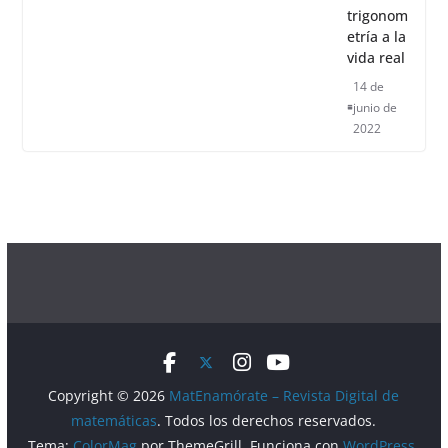
trigonom
etría a la
vida real
14 de
junio de
2022
Copyright © 2026
MatEnamórate – Revista Digital de
matemáticas
. Todos los derechos reservados.
Tema:
ColorMag
por ThemeGrill. Funciona con
WordPress
.