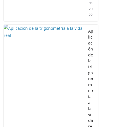
de
20
22
Ap
lic
aci
ón
de
la
tri
go
no
m
etr
ía
a
la
vi
da
re