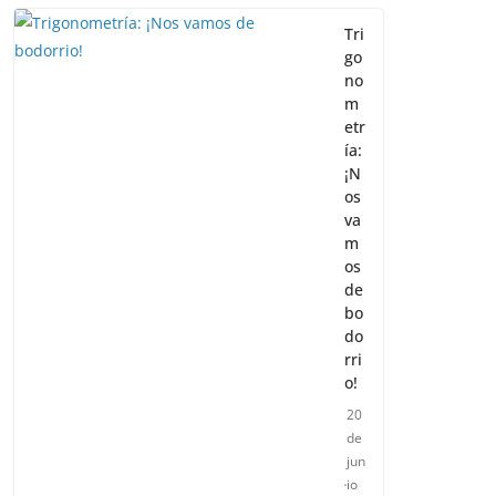
Tri
go
no
m
etr
ía:
¡N
os
va
m
os
de
bo
do
rri
o!
20
de
jun
io