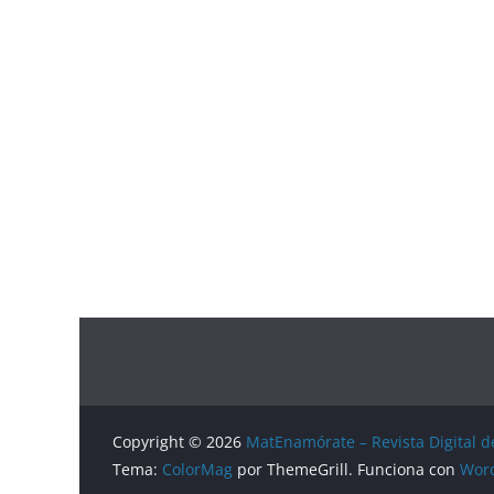
Copyright © 2026
MatEnamórate – Revista Digital 
Tema:
ColorMag
por ThemeGrill. Funciona con
Wor