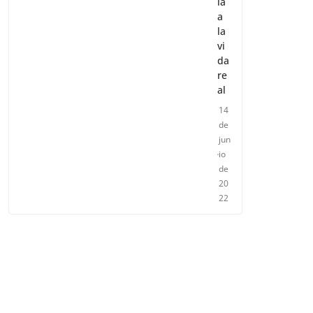
ía
a
la
vi
da
re
al
14
de
jun
io
de
20
22