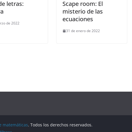
e letras:
Scape room: El
ra
misterio de las
ecuaciones
rzo de 2022
31 de enero de 2022
de matemáticas
. Todos los derechos reservados.