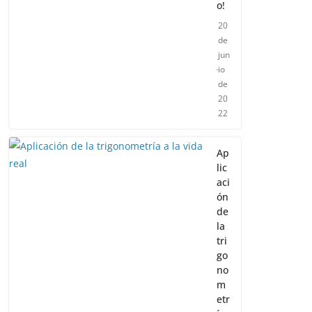
o!
20
de
jun
io
de
20
22
Ap
lic
aci
ón
de
la
tri
go
no
m
etr