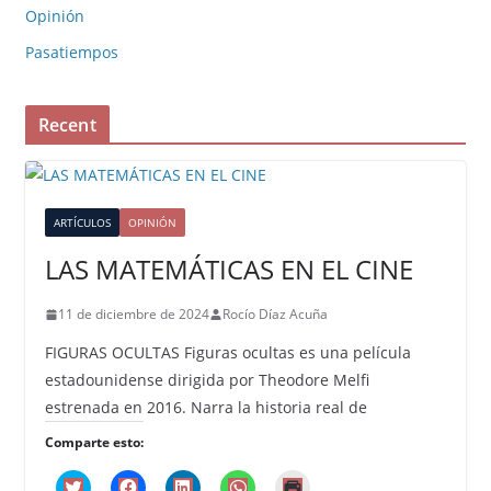
Opinión
Pasatiempos
Recent
ARTÍCULOS
OPINIÓN
LAS MATEMÁTICAS EN EL CINE
11 de diciembre de 2024
Rocío Díaz Acuña
FIGURAS OCULTAS Figuras ocultas es una película
estadounidense dirigida por Theodore Melfi
estrenada en 2016. Narra la historia real de
Comparte esto:
H
H
H
H
H