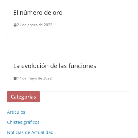
n
a
a
a
a
n
n
n
n
a
a
a
El número de oro
u
n
n
n
e
u
u
u
v
e
e
e
21 de enero de 2022
a
v
v
v
)
a
a
a
)
)
)
La evolución de las funciones
17 de mayo de 2022
Categorías
Artículos
Chistes gráficos
Noticias de Actualidad